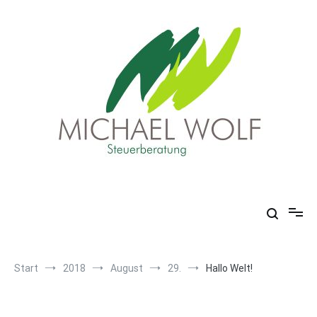
Zum
Inhalt
springen
Steuerbuero Wolf
Ihr Steuerbüro in Wegberg
Start
2018
August
29.
Hallo Welt!